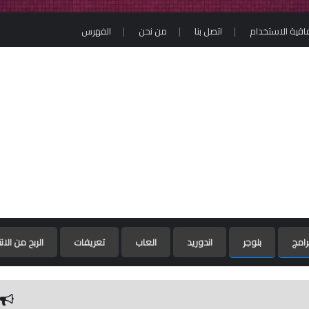
فاقية الاستخدام
اتصل بنا
من نحن
الفهرس
رامج
بلوجر
اندوريد
العاب
تعريفات
الربح من الان
أداة مايكروسوفت لإزالة البرامج ال