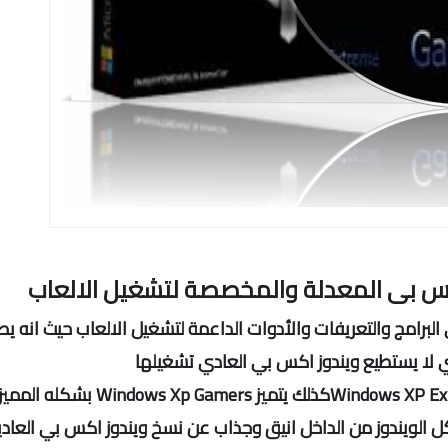
كس بى المعدلة والمخصصة لتشغيل الالعاب
Window بإحتوائه على البرامج والتعريفات والأدوات الداعمة لتشغيل الالعاب حيث انه ي
تي لا يستطيع ويندوز اكس بي العادي تشغيلها
Windows XP Extreme Gaming Edition 2016 Novemberكذلك يتميز ws Xp Gamers
ل الويندوز من الداخل انيق وجذاب عن نسخ ويندوز اكس بي العاد