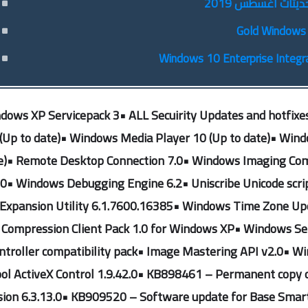
dows XP Servicepack 3• ALL Secuirity Updates and hotfixes 
 (Up to date)• Windows Media Player 10 (Up to date)• Win
e)• Remote Desktop Connection 7.0• Windows Imaging Com
.0• Windows Debugging Engine 6.2• Uniscribe Unicode scri
Expansion Utility 6.1.7600.16385• Windows Time Zone Upda
Compression Client Pack 1.0 for Windows XP• Windows S
ntroller compatibility pack• Image Mastering API v2.0• W
ol ActiveX Control 1.9.42.0• KB898461 – Permanent copy o
sion 6.3.13.0• KB909520 – Software update for Base Smart