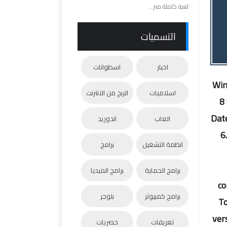
لعبة كاملة مبر...
التسميات
اخبار
اسطوانات
Win
اسلاميات
الربح من الانترنت
8
Dat
العاب
اندوريد
6
انظمة التشغيل
برامج
برامج الحماية
برامج الميديا
co
برامج كمبيوتر
بلوجر
To
ver
تعريفات
حصريات