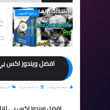
اسطوانات
برامج كمبيو




جمعه للشروحات
منذ 8 سنه تقريبا
الرئيسية
افضل ويندوز اكس بي للالعاب  Extreme Gaming Edition