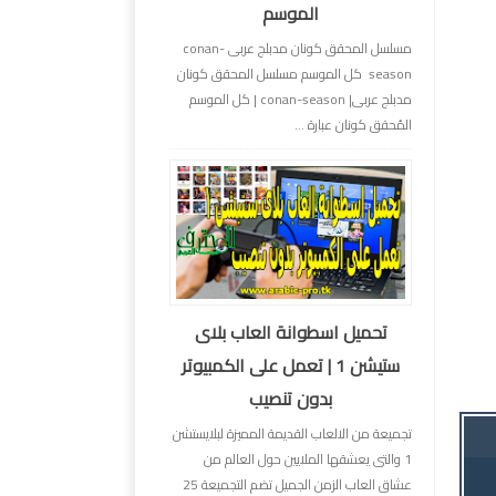
الموسم
مسلسل المحقق كونان مدبلج عربى conan-
season كل الموسم مسلسل المحقق كونان
مدبلج عربى| conan-season | كل الموسم
المُحقق كونان عبارة ...
تحميل اسطوانة العاب بلاى
ستيشن 1 | تعمل على الكمبيوتر
بدون تنصيب
تجميعة من الالعاب القديمة المميزة لبلايستشن
1 والتى يعشقها الملايين حول العالم من
عشاق العاب الزمن الجميل تضم التجميعة 25