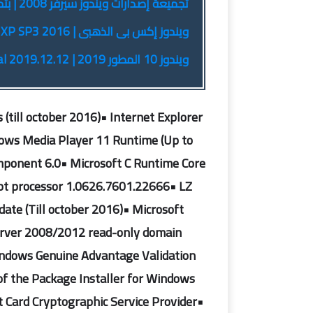
تجميعة إصدارات ويندوز سيرفر 2008 | بتحديثات أغسطس 2019
ويندوز إكس بى الذهبى | Gold Windows XP SP3 2016
ويندوز 10 المطور 2019 | Windows 10 Enterprise Integral 2019.12.12
(till october 2016)• Internet Explorer
dows Media Player 11 Runtime (Up to
ponent 6.0• Microsoft C Runtime Core
pt processor 1.0626.7601.22666• LZ
te (Till october 2016)• Microsoft
erver 2008/2012 read-only domain
indows Genuine Advantage Validation
f the Package Installer for Windows
 Card Cryptographic Service Provider•