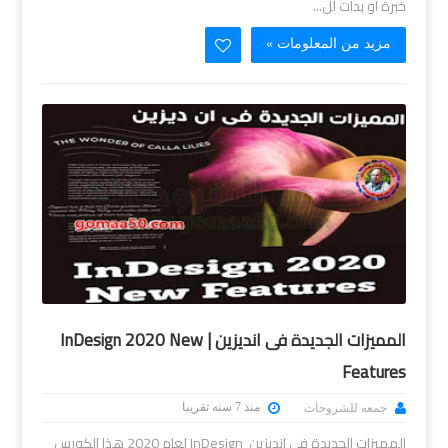
خبرة أو بدأت لل...
مزيد من المعلومات »
المميزات الجديدة فى انديزين | InDesign 2020 New
Features
منذ 7 سنه تقريبا
جمعه للشروحات
المميزات الجديدة فى انديزين InDesign لعام 2020 هذا الكورس