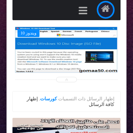
ويندوز 10


‏إظهار الرسائل ذات التسميات
كورسات
.
إظهار
كافة الرسائل