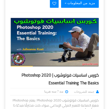
مزيد من المعلومات »
كورس اساسيات فوتوشوب | Photoshop 2020
Essential Training The Basics
منذ 7 سنه تقريبا
جمعه للشروحات
كورس اساسيات فوتوشوب Photoshop 2020 يعتبر Photoshop
معيار الصناعة للتعبير المرئي الإبداعي سواء كنت محترفًا مبدعًا ذا