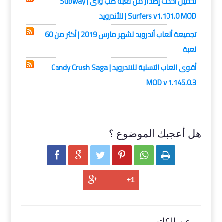
تحميل أحدث إصدار من لعبة صب واى | Subway
Surfers v1.101.0 MOD | للأندرويد
تجميعة ألعاب أندرويد لشهر مارس 2019 | أكثر من 60
لعبة
أقوى العاب التسلية للاندرويد | Candy Crush Saga
MOD v 1.145.0.3
هل أعجبك الموضوع ؟






عن الكاتب