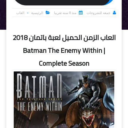



جمعه للشروحات
منذ 8 سنه تقريبا
الرئيسية
العاب
>
العاب الزمن الحميل لعبة باتمان 2018
| Batman The Enemy Within
Complete Season