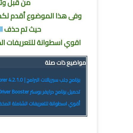
من قبل وت
حيث تم حذف
ا
اقوي اسطوانة للتعريفات الذكية المخففة | .18.9
مواضيع ذات صلة
برنامج جلب سيريالات البرامج | Nsasoft Product Key Explorer 4.2.1.0
تحميل برنامج درايفر بوستر Driver Booster آخر إصدار 2019
أقوي اسطوانة للتعريفات الشاملة المخففة | ck Solution 17.7.10