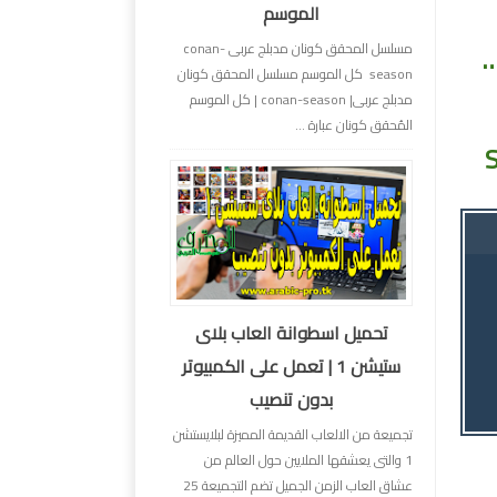
الموسم
ا فقط …
مسلسل المحقق كونان مدبلج عربى conan-
season كل الموسم مسلسل المحقق كونان
مدبلج عربى| conan-season | كل الموسم
المُحقق كونان عبارة ...
تحميل اسطوانة العاب بلاى
ستيشن 1 | تعمل على الكمبيوتر
بدون تنصيب
تجميعة من الالعاب القديمة المميزة لبلايستشن
1 والتى يعشقها الملايين حول العالم من
عشاق العاب الزمن الجميل تضم التجميعة 25