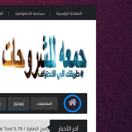
-->
الصفحة الرئيسية
سياسه الخصوصيه
ات
اسلاميات
ويندوز
ب
آخر الأخبار
اة مايكروسوفت لإزالة البرامج الضارة / Microsoft Malicious Software Removal Tool 5.79