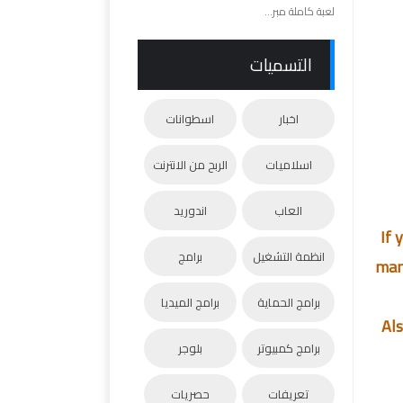
لعبة كاملة مبر...
التسميات
اخبار
اسطوانات
اسلاميات
الربح من الانترنت
العاب
اندوريد
If 
انظمة التشغيل
برامج
manu
برامج الحماية
برامج الميديا
Als
برامج كمبيوتر
بلوجر
تعريفات
حصريات