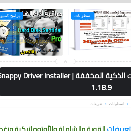
اسطوانات
برامج كمبيوت
اقوي اسطوانة للتعريفات الذكية المخففة | appy Driver Installer
1.18.9
اسطوانات
تعريفات
>
>
تعريفات
القوية والشاملة والأوتوماتيكية
ورغم