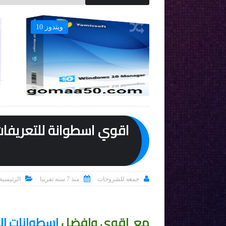
برامج
ويندوز 10




جمعه للشروحات
منذ 7 سنه تقريبا
الرئيسية
مع اقوي وافضل
اسطوانات
ال