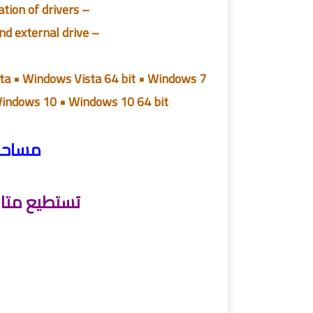
– straightforward identification and installation of drivers
– Storage of drivers on nonvolatile storage and external drive
a • Windows Vista 64 bit • Windows 7
Windows 10 • Windows 10 64 bit
مساحة الاس
تستطيع متاب