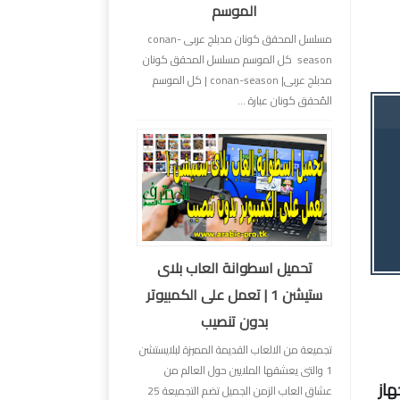
الموسم
مسلسل المحقق كونان مدبلج عربى conan-
season كل الموسم مسلسل المحقق كونان
مدبلج عربى| conan-season | كل الموسم
المُحقق كونان عبارة ...
تحميل اسطوانة العاب بلاى
ستيشن 1 | تعمل على الكمبيوتر
بدون تنصيب
تجميعة من الالعاب القديمة المميزة لبلايستشن
1 والتى يعشقها الملايين حول العالم من
 أي جهاز
عشاق العاب الزمن الجميل تضم التجميعة 25