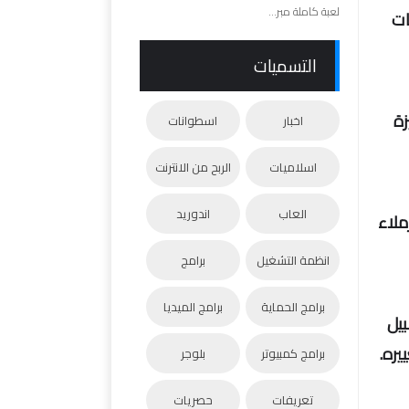
لعبة كاملة مبر...
لفات
التسميات
ميزة
اخبار
اسطوانات
اسلاميات
الربح من الانترنت
العاب
اندوريد
ملاء
انظمة التشغيل
برامج
برامج الحماية
برامج الميديا
بيل
يره.
برامج كمبيوتر
بلوجر
تعريفات
حصريات