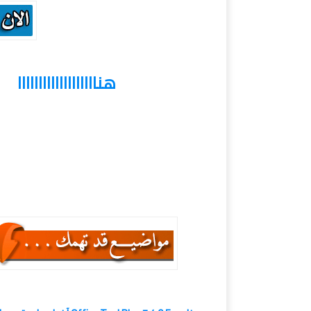
هنااااااااااااااااااا
تحميل Dropbox ,برنامج Dropbox , حمل برابط مباشر Dropbox , آخر إصدار من برنامج Dropbox
كمبيوتر