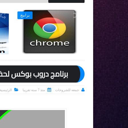
برامج
برامج

برنامج دروب بوكس لحفظ ومشارك



جمعه للشروحات
منذ 7 سنه تقريبا
الرئيسية