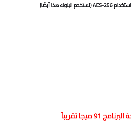
امج 91 ميجا تقريباً