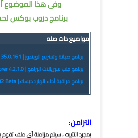
وفى هذا الموضوع أقدم
برنامج دروب بوكس لحفظ ومشارك
مواضيع ذات صلة
برنامج صيانة وتسريع الويندوز | Glary Utilities Pro 5.135.0.161
برنامج جلب سيريالات البرامج | Nsasoft Product Key Explorer 4.2.1.0
برنامج مراقبة أداء الهارد ديسك | Hard Disk Sentinel Pro 5.50.10 Build 10482 Beta
التزامن: