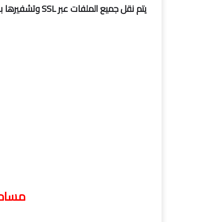
يتم نقل جميع الملفات عبر SSL وتشفيرها باستخدام AES-256 (تستخدم البنوك هذا أيضًا)
مساحة البرن