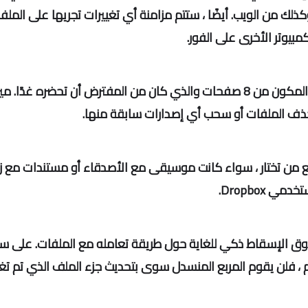
تر آخر قمت بتثبيته على Drop Drop ، وكذلك من الويب. أيضًا ، ستتم مزامنة أي تغييرات تجريها على الم
بيوتر الأخرى على الفور.
دعنا نفترض أنك قمت بحذف تقرير الصفحة المكون من 8 صفحات والذي كان من المفترض أن تحضره غدًا. 
ع من تختار ، سواء كانت موسيقى مع الأصدقاء أو مستندات مع ز
 Dropbox.
وق الإسقاط ذكي للغاية حول طريقة تعامله مع الملفات. على س
م ، فلن يقوم المربع المنسدل سوى بتحديث جزء الملف الذي تم تغي