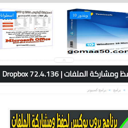
ويندوز 10
اسطوانا
ة الملفات | Dropbox 72.4.136
برامج
برامج كمبيوتر
>
>