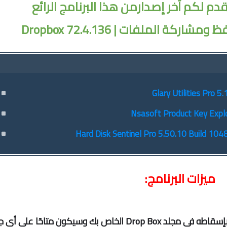
 لكم آخر إصدارمن هذا البرنامج الرائع
ة الملفات | Dropbox 72.4.136
ميزات البرنامج:
بمجرد التثبيت ، سيتم مزامنة أي ملف تقوم بإسقاطه في مجلد Drop Box الخاص بك وسيكون متاحًا على