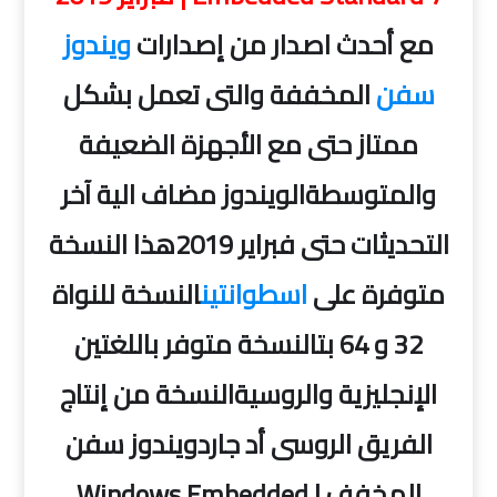
مع أحدث اصدار من إصدارات
ويندوز
سفن
المخففة والتى تعمل بشكل
ممتاز حتى مع الأجهزة الضعيفة
والمتوسطة
الويندوز مضاف الية آخر
التحديثات حتى فبراير 2019
هذا النسخة
متوفرة على
اسطوانتين
النسخة للنواة
32 و 64 بت
النسخة متوفر باللغتين
الإنجليزية والروسية
النسخة من إنتاج
الفريق الروسى أد جارد
ويندوز سفن
المخفف | Windows Embedded