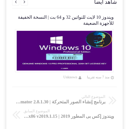
شاهد أيضاً


 |
ويندوز 10 لايت للنواتين 32 و 64 بت | النسخة الخفيفة
Mi
للأجهزة الضعيفة
12.12
منذ 7 سنه تقريبا
Unknown
منذ 7 سنه تقريب
الموضوع التالي
برنامج إنشاء الصور المتحركة | Yasisoft GIF Animator 2.8.1.30
الموضوع السابق
ويندوز إكس بى المطور 2019 | Windows XP Integral Edition x86 v2019.1.15