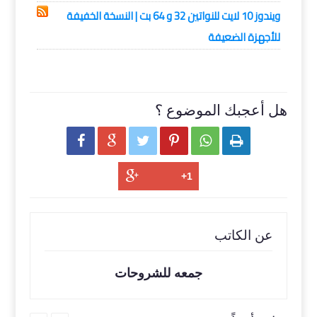
ويندوز 10 لايت للنواتين 32 و 64 بت | النسخة الخفيفة
للأجهزة الضعيفة
هل أعجبك الموضوع ؟






عن الكاتب
جمعه للشروحات