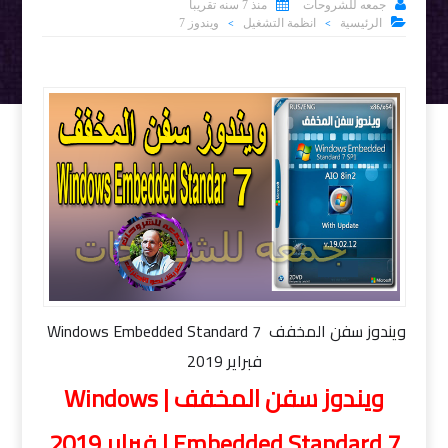


جمعه للشروحات
منذ 7 سنه تقريبا

الرئيسية
انظمة التشغيل
ويندوز 7
>
>
ويندوز سفن المخفف Windows Embedded Standard 7
فبراير 2019
ويندوز سفن المخفف | Windows
Embedded Standard 7 | فبراير 2019