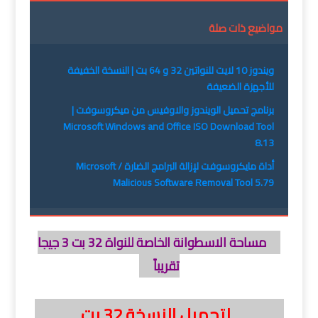
مواضيع ذات صلة
ويندوز 10 لايت للنواتين 32 و 64 بت | النسخة الخفيفة
للأجهزة الضعيفة
برنامج تحميل الويندوز والاوفيس من ميكروسوفت |
Microsoft Windows and Office ISO Download Tool
8.13
أداة مايكروسوفت لإزالة البرامج الضارة / Microsoft
Malicious Software Removal Tool 5.79
مساحة الاسطوانة الخاصة للنواة 32 بت 3 جيجا
تقريباً
لتحميل النسخة 32 بت