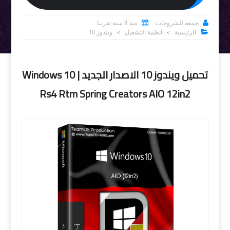


جمعه للشروحات
منذ 8 سنه تقريبا

الرئيسية
انظمة التشغيل
ويندوز 10
>
>
تحميل ويندوز 10 الاصدار الجديد | Windows 10
Rs4 Rtm Spring Creators AIO 12in2