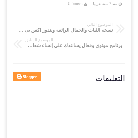
منذ 7 سنه تقريبا
Unknown
منذ 7 سنه تقريب
الموضوع التالي
نسخه الثبات والجمال الرائعه ويندوز اكس بى Windows Xp Speeder Sp3 V.2 باخر التحديثات
الموضوع السابق
برنامج موثوق وفعال يساعدك على إنشاء شعارات مذهلة وأعمال فنية رائعة Sothink Logo Maker Professional
التعليقات