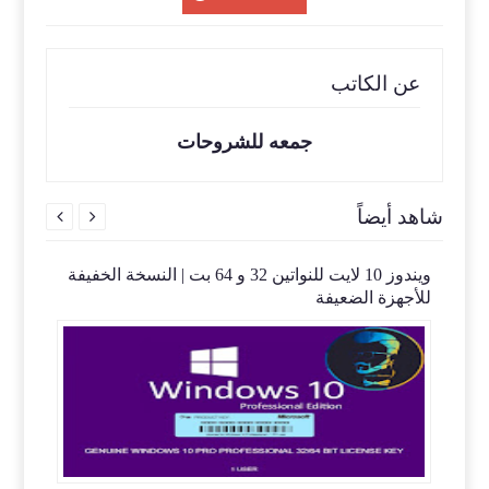
عن الكاتب
جمعه للشروحات
شاهد أيضاً


 |
ويندوز 10 لايت للنواتين 32 و 64 بت | النسخة الخفيفة
Mi
للأجهزة الضعيفة
12.12