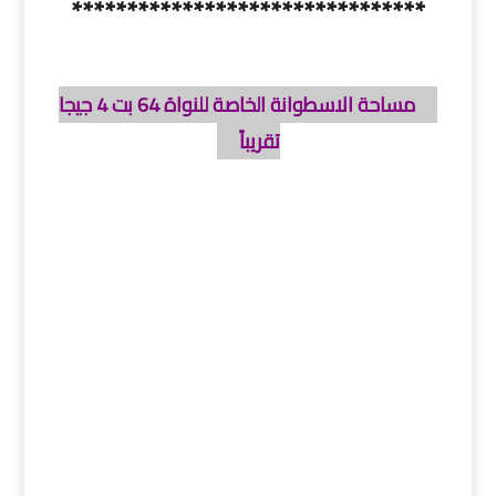
********************************
مساحة الاسطوانة الخاصة للنواة 64 بت 4 جيجا
تقريباً