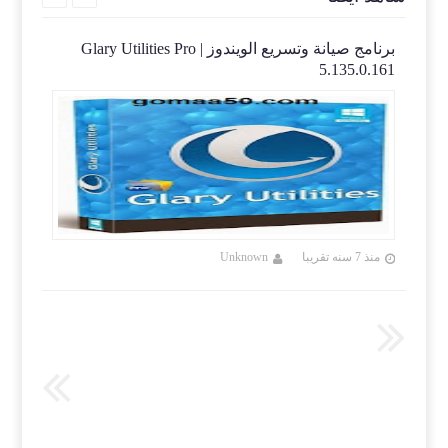
Nsasoft 
برنامج صيانة وتسريع الويندوز | Glary Utilities Pro
آحدث 
nload
5.135.0.161
منذ 7 سنه تقريبا
Unknown
منذ 7 سنه تقريب