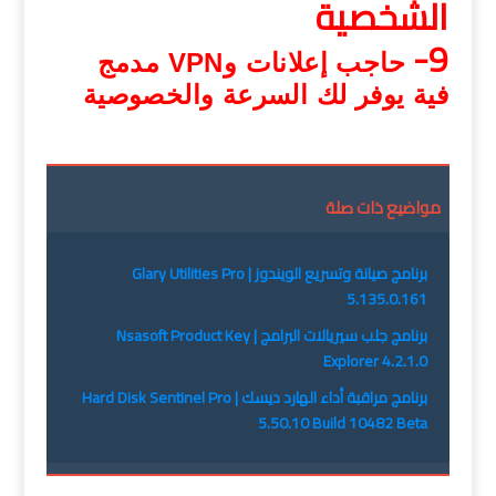
الشخصية
9-
حاجب إعلانات وVPN مدمج
فية
يوفر لك السرعة والخصوصية
مواضيع ذات صلة
برنامج صيانة وتسريع الويندوز | Glary Utilities Pro
5.135.0.161
برنامج جلب سيريالات البرامج | Nsasoft Product Key
Explorer 4.2.1.0
برنامج مراقبة أداء الهارد ديسك | Hard Disk Sentinel Pro
5.50.10 Build 10482 Beta