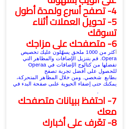
4- تصفح أسرع ولمدة أطول
5- تحويل العملات أثناء
تسوقك
6- متصفحك على مزاجك
كثر من 1000 ملحق يسهّلون عليك
تخصيص
أ
Opera
. قم بتنزيل الإضافات والمظاهر التي
تفضلها من
كتالوج الإضافات
في Operaa
للحصول على أفضل تجربة تصفح
بطابع
شخصي. ومن خلال المظاهر المتحركة،
يمكنك حتى إضفاء الحيوية علىى صفحة البدء في
Operaa.
7- احتفظ ببيانات متصفحك
معك
8- تعّرف على أخبارك