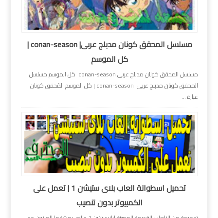
مسلسل المحقق كونان مدبلج عربى| conan-season |
كل الموسم
مسلسل المحقق كونان مدبلج عربى conan-season كل الموسم مسلسل
المحقق كونان مدبلج عربى| conan-season | كل الموسم المُحقق كونان
عبارة ...
تحميل اسطوانة العاب بلاى ستيشن 1 | تعمل على
الكمبيوتر بدون تنصيب
تجميعة من الالعاب القديمة المميزة لبلايستشن 1 والتى يعشقها الملايين حول