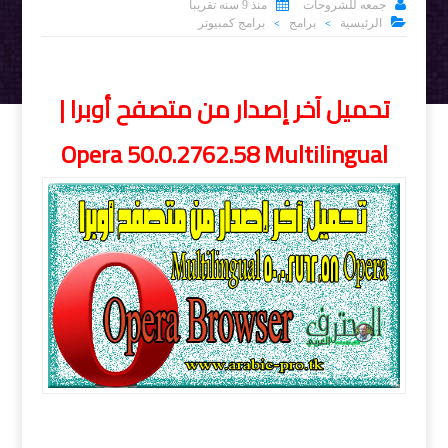


جمعه للشروحات
منذ 9 سنه تقريبا

الرئيسية
برامج
برامج كمبيوتر
>
>
تحميل آخر إصدار من متصفح أوبرا |
Opera 50.0.2762.58 Multilingual