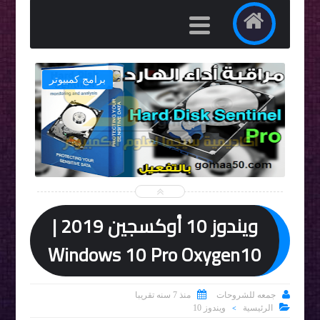
ت
برامج كمبيوتر


ويندوز 10 أوكسجين 2019 |
Windows 10 Pro Oxygen10


جمعه للشروحات
منذ 7 سنه تقريبا

الرئيسية
ويندوز 10
>