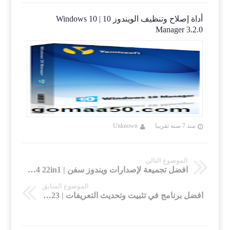
 | Windows 10
أداة إصلاح وتنظيف الويندوز 10 | Windows 10
22925
Manager 3.2.0
منذ 7 سنه تقريبا
Unknown
منذ 7 سنه تقريب
الموضوع التالي
افضل تجميعة لإصدارات ويندوز سفن | Windows 7 Aio x86-x64 22in1 | سبتمبر 2019
الموضوع السابق
افضل برنامج في تثبيت وتحديث التعريفات | DriverMax Pro 11.14.0.23