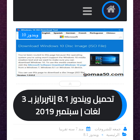
ويندوز 10


تحميل ويندوز 8.1 إنتربرايز بـ 3
لغات | سبتمبر 2019


جمعه للشروحات
منذ 7 سنه تقريبا

الرئيسية
ويندوز 8.1
>