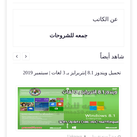
عن الكاتب
جمعه للشروحات
شاهد أيضاً


Window
تحميل ويندوز 8.1 إنتربرايز بـ 3 لغات | سبتمبر 2019
 5.79
منذ 7 سنه تقريبا
Unknown
منذ 7 سنه تقريب