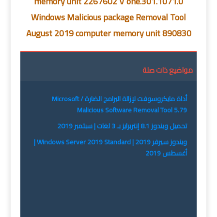
memory unit 2267602 V one.301.1071.0
Windows Malicious package Removal Tool
August 2019 computer memory unit 890830
مواضيع ذات صلة
أداة مايكروسوفت لإزالة البرامج الضارة / Microsoft
Malicious Software Removal Tool 5.79
تحميل ويندوز 8.1 إنتربرايز بـ 3 لغات | سبتمبر 2019
ويندوز سيرفر 2019 | Windows Server 2019 Standard |
أغسطس 2019