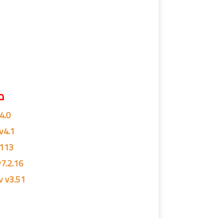
م
4.0
v4.1
.113
7.2.16
v v3.51