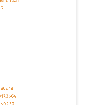
ional v6.01
.5
1802.19
017.3 x64
 v9.2.30