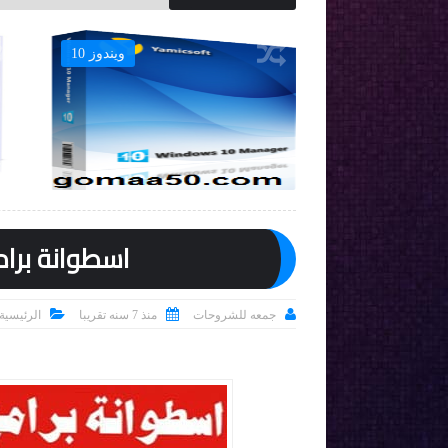
برامج
ويندوز 10

اسطوانة برامج المونتاج 



جمعه للشروحات
منذ 7 سنه تقريبا
الرئيسية