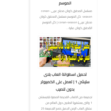
الموسم
مسلسل المحقق كونان مدبلج عربى conan-
season كل الموسم مسلسل المحقق كونان
مدبلج عربى| conan-season | كل الموسم
المُحقق كونان عبارة ...
تحميل اسطوانة العاب بلاى
ستيشن 1 | تعمل على الكمبيوتر
بدون تنصيب
تجميعة من الالعاب القديمة المميزة لبلايستشن
1 والتى يعشقها الملايين حول العالم من
عشاق العاب الزمن الجميل تضم التجميعة 25