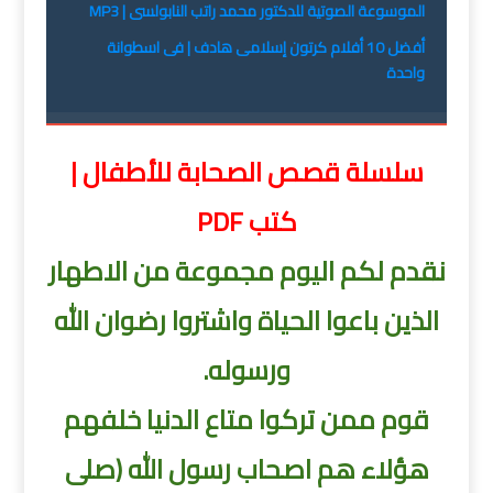
الموسوعة الصوتية للدكتور محمد راتب النابولسى | MP3
أفضل 10 أفلام كرتون إسلامى هادف | فى اسطوانة
واحدة
سلسلة قصص الصحابة للأطفال |
كتب PDF
نقدم لكم اليوم مجموعة من الاطهار
الذين باعوا الحياة واشتروا رضوان الله
ورسوله.
قوم ممن تركوا متاع الدنيا خلفهم
هؤلاء هم اصحاب رسول الله (صلى