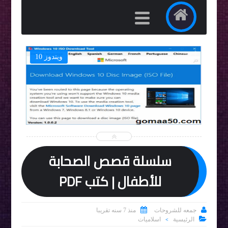
ويندوز 10


سلسلة قصص الصحابة
للأطفال | كتب PDF


جمعه للشروحات
منذ 7 سنه تقريبا

الرئيسية
اسلاميات
>