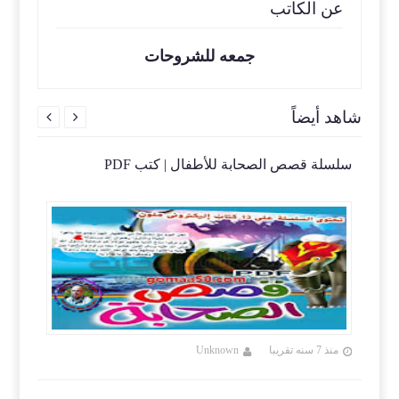
عن الكاتب
جمعه للشروحات
شاهد أيضاً


|
سلسلة قصص الصحابة للأطفال | كتب PDF
واحدة
منذ 7 سنه تقريبا
Unknown
منذ 7 سنه تقريب