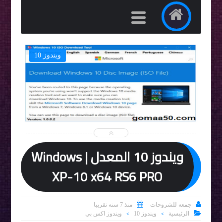
ويندوز 10


ويندوز 10 المعدل | Windows
XP-10 x64 RS6 PRO


جمعه للشروحات
منذ 7 سنه تقريبا

الرئيسية
ويندوز 10
ويندوز اكس بي
>
>