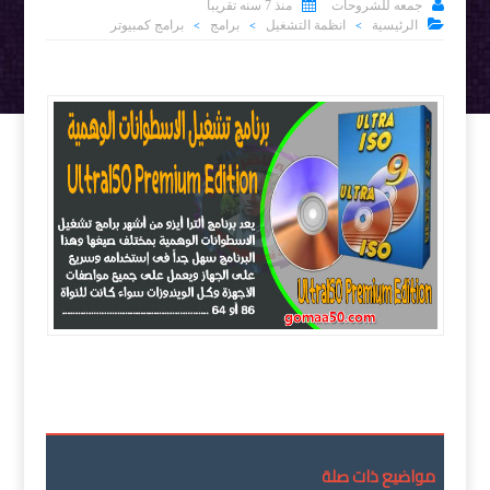


جمعه للشروحات
منذ 7 سنه تقريبا

الرئيسية
انظمة التشغيل
برامج
برامج كمبيوتر
>
>
>
برنامج تشغيل الاسطوانات الوهمية UltraISO Premium
Edition 9.7.1.3519
مواضيع ذات صلة