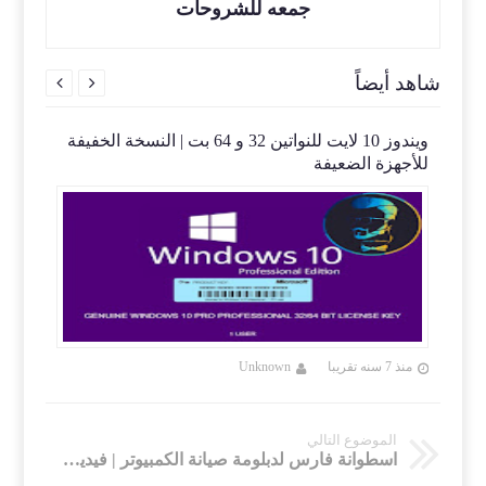
جمعه للشروحات
شاهد أيضاً


 |
ويندوز 10 لايت للنواتين 32 و 64 بت | النسخة الخفيفة
Mi
للأجهزة الضعيفة
12.12
منذ 7 سنه تقريبا
Unknown
منذ 7 سنه تقريب
الموضوع التالي
اسطوانة فارس لدبلومة صيانة الكمبيوتر | فيديو وبالعربى