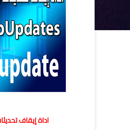
اداة-إيقاف-تحديثات
اداة إيقاف تحديثات ويندوز 10 | .59