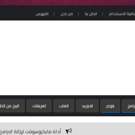
فاقية الاستخدام
اتصل بنا
من نحن
الفهرس
رامج
بلوجر
اندوريد
العاب
تعريفات
الربح من الان
أداة مايكروسوفت لإزالة البرامج الضارة / Microsoft Malicious Software Removal Tool 5.79