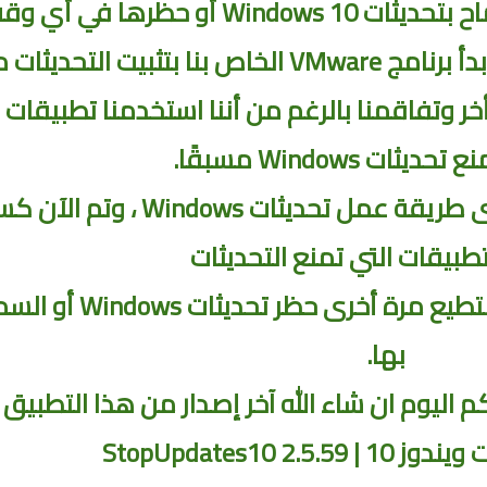
هذا التطبيق مناسب تمامًا لنا. بدأ برنامج VMware الخاص بنا بتثبيت التحد
ر وتفاقمنا بالرغم من أننا استخدمنا تطبيقات
ات Windows مسبقًا.
لقد غيرت Microsoft مرة أخرى طريقة عمل تحديثات Windows ، وتم ال
بيقات التي تمنع التحديثات
أدخل StopUpdates10. الآن تستطيع مرة أخرى حظر تحديث
بها.
اليوم ان شاء الله آخر إصدار من هذا التطبيق
StopUpdates10 2.5