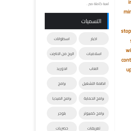
i
لعبة كاملة مبر...
min
التسميات
stop
اخبار
اسطوانات
wi
اسلاميات
الربح من الانترنت
cont
up
العاب
اندوريد
انظمة التشغيل
برامج
برامج الحماية
برامج الميديا
برامج كمبيوتر
بلوجر
تعريفات
حصريات