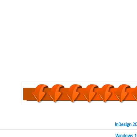
تحميل برنامج StopUpdates10 , برنامج StopUpdates10 للتحميل , أداة StopUpdates10
stopupdates10,download stopupdates10,windows 10,tải st
1.0.7,stopupdates10 2.0.52,stopudpates10,updates,stopupdate
version: 1.10.16,windows update,disable windows update,
2018],windows,disable windows 10 updates,stopupdates10 - disa
updates,stop windows update,disable windows 
برامج كمبيوت