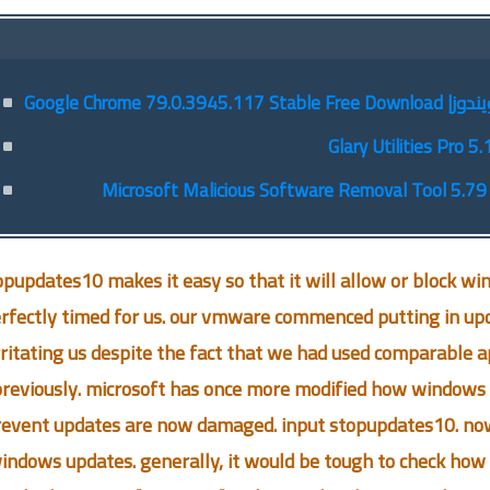
Google Chrom
opupdates10 makes it easy so that it will allow or block wi
rfectly timed for us. our vmware commenced putting in up
rritating us despite the fact that we had used comparable
previously. microsoft has once more modified how windows
event updates are now damaged. input stopupdates10. now 
indows updates. generally, it would be tough to check how