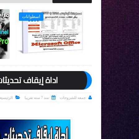
ويندوز 10
اسطوانات

اداة إيقاف تحديثات ويندوز 10 | 5.59



جمعه للشروحات
منذ 7 سنه تقريبا
الرئيسية