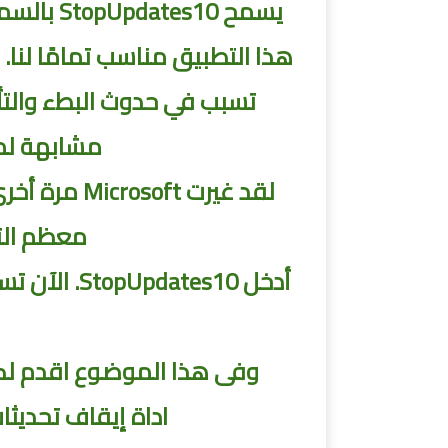
يسمح StopUpdates10 بالسماح بتحديثات Windows 10 أو حظرها في أي وقت.
تسبب في حدوث البطء والتأخ
مشابهة لمنع تحديث
معظم التط
وفى هذا الموضوع اقدم لكم 
اداة إيقاف تحديثات ويندوز 10 | .59