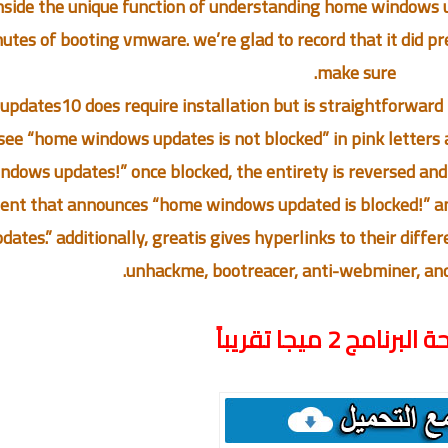
nside the unique function of understanding home windows u
utes of booting vmware. we’re glad to record that it did p
make sure.
updates10 does require installation but is straightforward 
see “home windows updates is not blocked” in pink letters 
ndows updates!” once blocked, the entirety is reversed and 
ent that announces “home windows updated is blocked!” an
dates.” additionally, greatis gives hyperlinks to their dif
unhackme, bootreacer, anti-webminer, and 
رنامج 2 ميجا تقريباً