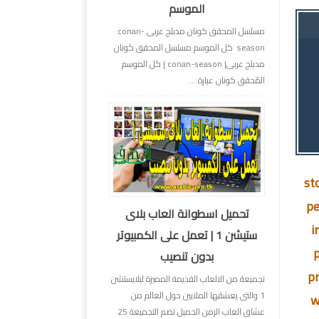
الموسم
مسلسل المحقق كونان مدبلج عربى conan-
season كل الموسم مسلسل المحقق كونان
مدبلج عربى| conan-season | كل الموسم
المُحقق كونان عبارة ...
st
pe
تحميل اسطوانة العاب بلاى
i
ستيشن 1 | تعمل على الكمبيوتر
بدون تنصيب
pr
تجميعة من الالعاب القديمة المميزة لبلايستشن
1 والتى يعشقها الملايين حول العالم من
w
عشاق العاب الزمن الجميل تضم التجميعة 25