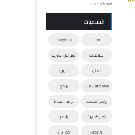
لعبة كاملة مبر...
التسميات
اخبار
اسطوانات
اسلاميات
الربح من الانترنت
العاب
اندوريد
انظمة التشغيل
برامج
برامج الحماية
برامج الميديا
برامج كمبيوتر
بلوجر
تعريفات
حصريات