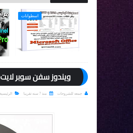
برامج
ويندوز 10

ويندوز سفن سوبر لايت | Windows 7 Super Lite x64 | ابريل 



جمعه للشروحات
منذ 7 سنه تقريبا
الرئيسية