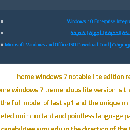
برنامج تحميل الويندوز والاوفيس من ميكروسوفت | Microsoft Windows and Office ISO Download Tool
home windows 7 notable lite edition re
me windows 7 tremendous lite version is th
the full model of last sp1 and the unique mi
leted unimportant and pointless language p
l capabilities similarly in the direction of t