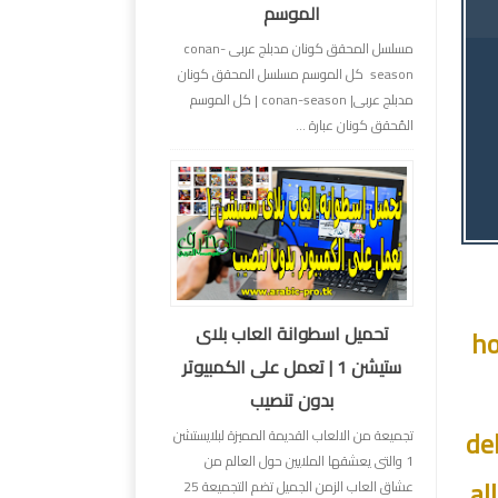
الموسم
مسلسل المحقق كونان مدبلج عربى conan-
season كل الموسم مسلسل المحقق كونان
مدبلج عربى| conan-season | كل الموسم
المُحقق كونان عبارة ...
تحميل اسطوانة العاب بلاى
ho
ستيشن 1 | تعمل على الكمبيوتر
بدون تنصيب
de
تجميعة من الالعاب القديمة المميزة لبلايستشن
1 والتى يعشقها الملايين حول العالم من
al
عشاق العاب الزمن الجميل تضم التجميعة 25