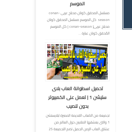
الموسم
مسلسل المحقق كونان مدبلج عربى conan-
season كل الموسم مسلسل المحقق كونان
مدبلج عربى| conan-season | كل الموسم
المُحقق كونان عبارة ...
تحميل اسطوانة العاب بلاى
ستيشن 1 | تعمل على الكمبيوتر
بدون تنصيب
تجميعة من الالعاب القديمة المميزة لبلايستشن
1 والتى يعشقها الملايين حول العالم من
عشاق العاب الزمن الجميل تضم التجميعة 25