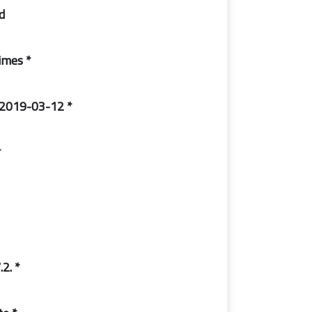
:
* IE11 & DirectX End-User Runtimes
* Important & Security Only Updates – 2019-03-12
date:
* .NET Framework 3.5 and 4.7.2: