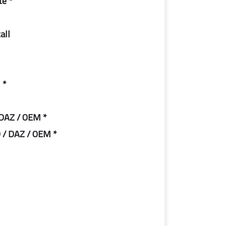
* Flash Player Security Update:
ll:
* LANGUAGE: ENGLISH [US]
* Windows 7 Home Premium – STD / DAZ / OEM
* Windows 7 Professional – – – – STD / DAZ / OEM