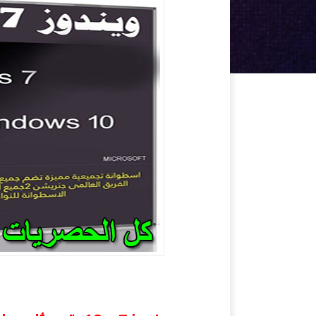
ويندوز 7 و 10 بتحديثات مارس 2019 Windows 7-10 v1809 X64 21in1