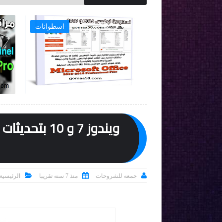
ويندوز 10
اسطوانات




جمعه للشروحات
منذ 7 سنه تقريبا
الرئيسية