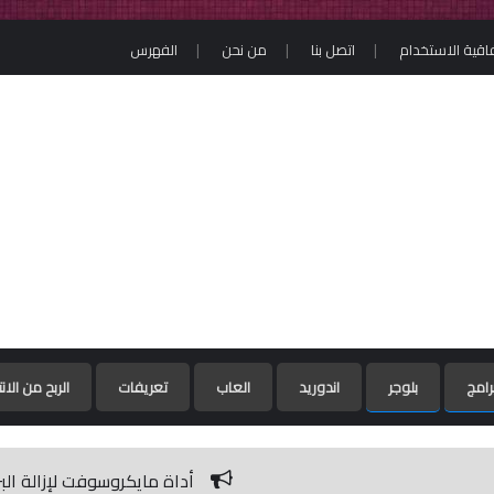
فاقية الاستخدام
اتصل بنا
من نحن
الفهرس
رامج
بلوجر
اندوريد
العاب
تعريفات
الربح من الان
أداة مايكروسوفت لإزالة البرامج الضارة / Microsoft Malicious Software Removal Tool 5.79