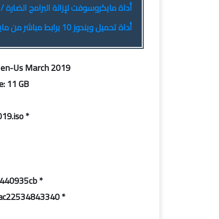
أداة مايكروسوفت لإزالة البرامج الضارة / Microsoft Malicious Software Removal Tool 5.79
أداة تحميل ويندوز 10 برابط مباشر من مايكروسوفت / Windows 10 ISO Download Tool 1.2.1.11
 en-Us March 2019
e: 11 GB
* File: W710X64.UEFI.ENU.MAR2019.iso
* MD5 : c250609a2818c5f663bc8bf6440935cb
* SHA-1: c98ef62042003bc38d98344197aac22534843340