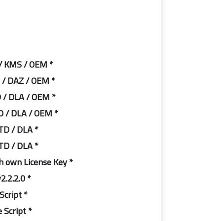
* Windows 7 Enterprise – – – – – -STD / KMS / OEM
* Windows 7 Ultimate – – – – – – – STD / DAZ / OEM
* Windows 10 Home – – – – – – – – STD / DLA / OEM
* Windows 10 Pro – – – – – – – – – – STD / DLA / OEM
* Windows 10 Education- – – – – -STD / DLA
* Windows 10 Enterprise – – – – -STD / DLA
* STD = Standard installation – For those with own License Key
* DAZ = Activated by DAZ Loader v2.2.2.0
* KMS = Activated by OnlineKMS Script
* DLA = Activated by DigitalLicense Script