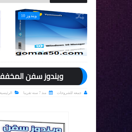
برامج
ويندوز 10

ويندوز سفن المخفف | Windows Thin PC x86 | مار



جمعه للشروحات
منذ 7 سنه تقريبا
الرئيسية