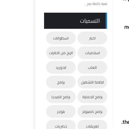
لعبة كاملة مبر...
التسميات
me
اخبار
اسطوانات
اسلاميات
الربح من الانترنت
العاب
اندوريد
انظمة التشغيل
برامج
برامج الحماية
برامج الميديا
برامج كمبيوتر
بلوجر
تعريفات
حصريات