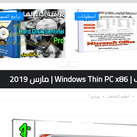
اسطوانات
برامج كمبيوت
س 2019
انظمة التشغيل
ويندوز 7
>
>