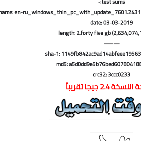
test sums:-
name: en-ru_windows_thin_pc_with_update_7601.2431
date: 03-03-2019
length: 2.forty five gb (2,634,074
——–
sha-1: 1149fb842ac9ad14abfeee1956
md5: a5d0dd9e5b76bed60780418
crc32: 3ccc0233
خة 2.4 جيجا تقريباً