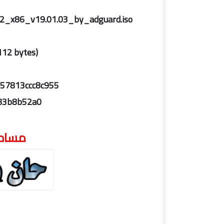
2_x86_v19.01.03_by_adguard.iso
,112 bytes)
357813ccc8c955
83b8b52a0
مساحة النس