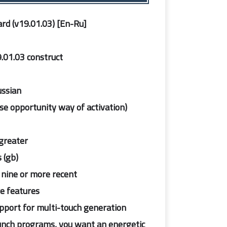
rd (v19.01.03) [En-Ru]
9.01.03 construct
ussian
 use opportunity way of activation)
greater.
(gb).
 nine or more recent.
e features.
upport for multi-touch generation.
aunch programs, you want an energetic