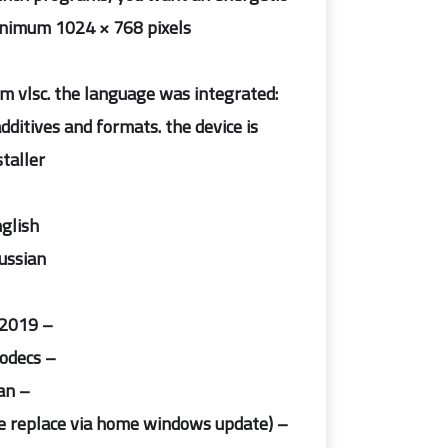
inimum 1024 × 768 pixels.
m vlsc. the language was integrated:
dditives and formats. the device is
staller
glish
ussian
– included updates on january 2, 2019;
– included system additives and codecs;
– included language p.c.: russian;
– the gadget turned into in audit (handiest the integration of the replace via home windows update).