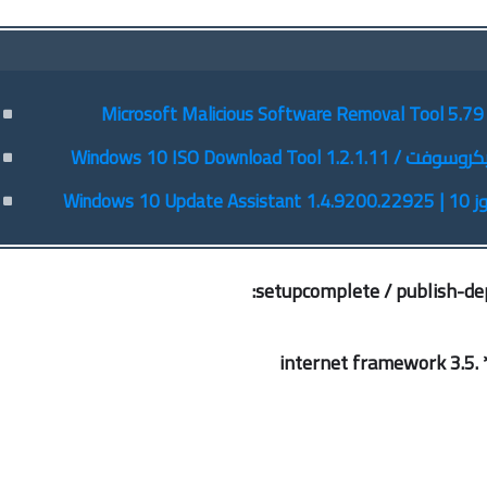
Wind
setupcomplete / publish-dep
* .internet framew