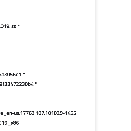
* document: rs5x64.off19.enu.mar2019.iso
* md5 : 8eb811fad9c7e30f7ef4080e9a3056d1
* sha-1: bc201ecdd2cd54d50abdd35aa1e29f33472230b4
17763.107.101029-1455.rs5_release_svc_refresh_clientconsumer_oemret_x64fre_en-us
2019_x86