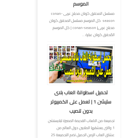
الموسم
مسلسل المحقق كونان مدبلج عربى conan-
season كل الموسم مسلسل المحقق كونان
مدبلج عربى| conan-season | كل الموسم
المُحقق كونان عبارة ...
تحميل اسطوانة العاب بلاى
ستيشن 1 | تعمل على الكمبيوتر
بدون تنصيب
تجميعة من الالعاب القديمة المميزة لبلايستشن
1 والتى يعشقها الملايين حول العالم من
عشاق العاب الزمن الجميل تضم التجميعة 25