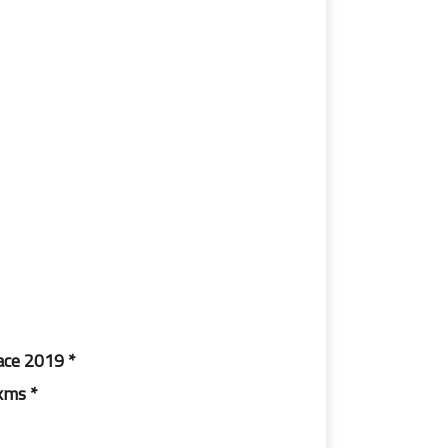
* home windows 10 pro incl workplace 2019
* activated by means of onlinekms