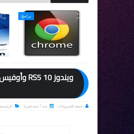
برامج
برامج




جمعه للشروحات
منذ 7 سنه تقريبا
الرئيسية