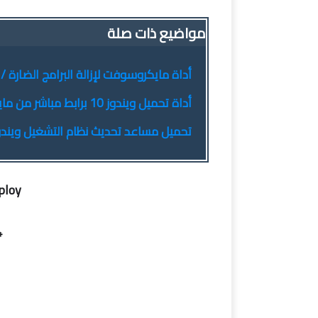
مواضيع ذات صلة
أداة مايكروسوفت لإزالة البرامج الضارة / Microsoft Malicious Software Removal Tool 5.79
أداة تحميل ويندوز 10 برابط مباشر من مايكروسوفت / Windows 10 ISO Download Tool 1.2.1.11
تحميل مساعد تحديث نظام التشغيل ويندوز 10 | ows 10 Update Assistant 1.4.9200.22925
loy:
ork 3.5