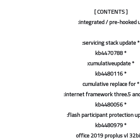
[ CONTENTS ]
integrated / pre-hooked u
* servicing stack update:
* kb4470788
* cumulativeupdate:
* kb4480116
* cumulative replace for
* kb4480056
* kb4480979