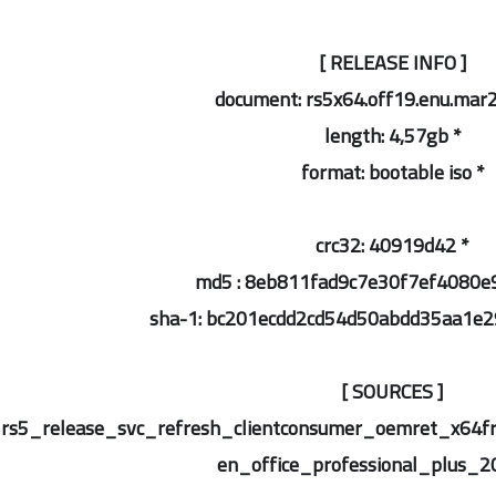
[ RELEASE INFO ]
* length: 4,57gb
* format: bootable iso
* crc32: 40919d42
[ SOURCES ]
en_office_professional_plus_