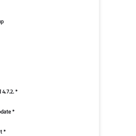
p:
* .internet framework three.5 and 4.7.2:
* flash participant protection update:
* office 2019 proplus vl 32bit