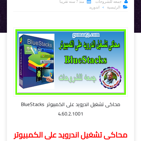


جمعه للشروحات
منذ 7 سنه تقريبا

الرئيسية
اندوريد
>
محاكى تشغيل اندرويد على الكمبيوتر BlueStacks
4.60.2.1001
محاكى تشغيل اندرويد على الكمبيوتر