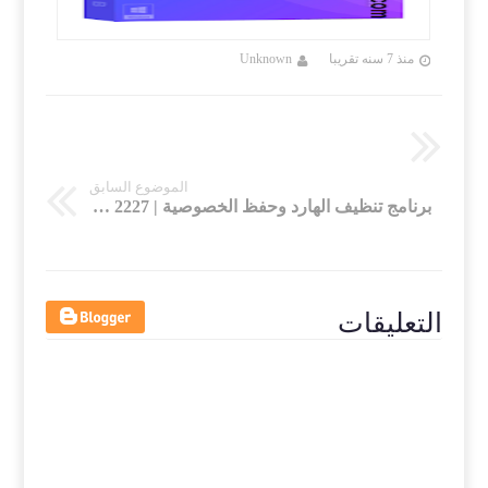
منذ 7 سنه تقريبا
Unknown
منذ 7 سنه تقريب
الموضوع السابق
برنامج تنظيف الهارد وحفظ الخصوصية | R-Wipe & Clean v20.0 Build 2227
التعليقات