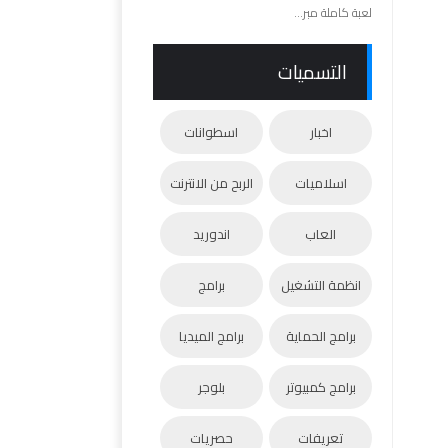
لعبة كاملة مبر...
التسميات
اخبار
اسطوانات
اسلاميات
الربح من الانترنت
العاب
اندوريد
انظمة التشغيل
برامج
برامج الحماية
برامج الميديا
برامج كمبيوتر
بلوجر
تعريفات
حصريات