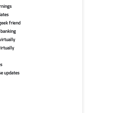
arnings
dates
geek friend
 banking
irtually
irtually
s:
se updates