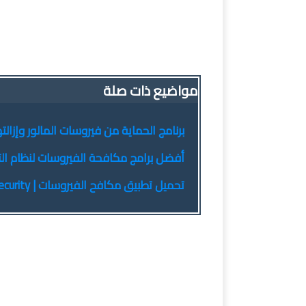
مواضيع ذات صلة
برنامج الحماية من فيروسات المالور وإزالتها | Soft Anti-Malware 4.1.19.4649
أفضل برامج مكافحة الفيروسات لنظام التشغيل  10
تحميل تطبيق مكافح الفيروسات | Malwarebytes Security