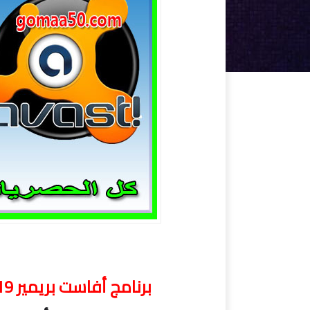
برنامج أفاست بريمير 2019 | Avast! Premier Antivirus 19.3.2369