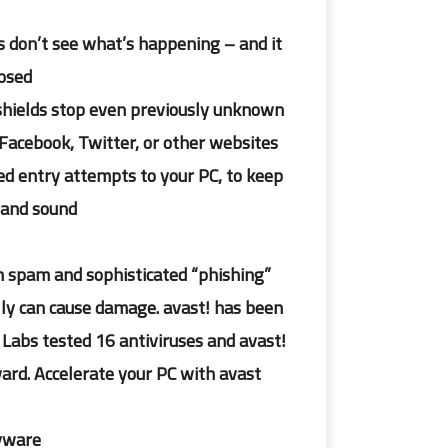
 don’t see what’s happening – and it
osed.
 shields stop even previously unknown
Facebook, Twitter, or other websites.
ed entry attempts to your PC, to keep
 and sound.
h spam and sophisticated “phishing”
lly can cause damage. avast! has been
Labs tested 16 antiviruses and avast!
rd. Accelerate your PC with avast!
pyware