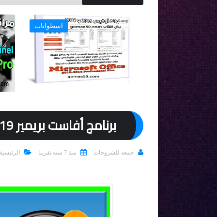
ويندوز 10
اسطوانات

برنامج أفاست بريمير 2019 | Avast! Premier Antivirus 19.3.2369



جمعه للشروحات
منذ 7 سنه تقريبا
الرئيسية