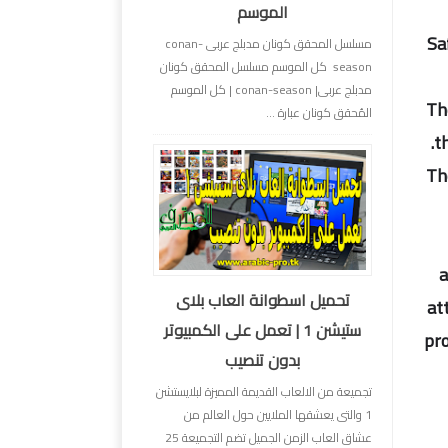
الموسم
Sa
مسلسل المحقق كونان مدبلج عربى conan-
season كل الموسم مسلسل المحقق كونان
مدبلج عربى| conan-season | كل الموسم
Th
المُحقق كونان عبارة ...
t
Th
a
تحميل اسطوانة العاب بلاى
at
ستيشن 1 | تعمل على الكمبيوتر
pro
بدون تنصيب
تجميعة من الالعاب القديمة المميزة لبلايستشن
1 والتى يعشقها الملايين حول العالم من
عشاق العاب الزمن الجميل تضم التجميعة 25