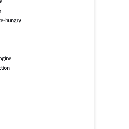
e
n
ce-hungry
ngine
ction