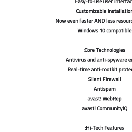
Easy-to-use user interfac
Customizable installatio
Now even faster AND less resour
Windows 10 compatible
Core Technologies:
Antivirus and anti-spyware e
Real-time anti-rootkit prote
Silent Firewall
Antispam
avast! WebRep
avast! CommunityIQ
Hi-Tech Features: