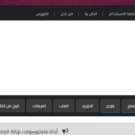
فاقية الاستخدام
اتصل بنا
من نحن
الفهرس
رامج
بلوجر
اندوريد
العاب
تعريفات
الربح من الان
أداة مايكروسوفت لإزالة البرامج الضارة / Microsoft Malicious Software Removal Tool 5.79