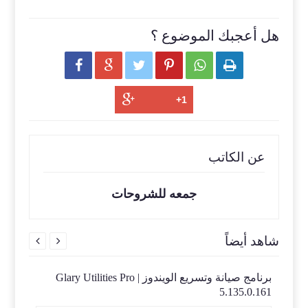
هل أعجبك الموضوع ؟






عن الكاتب
جمعه للشروحات
شاهد أيضاً


Nsasoft 
برنامج صيانة وتسريع الويندوز | Glary Utilities Pro
آحدث 
nload
5.135.0.161