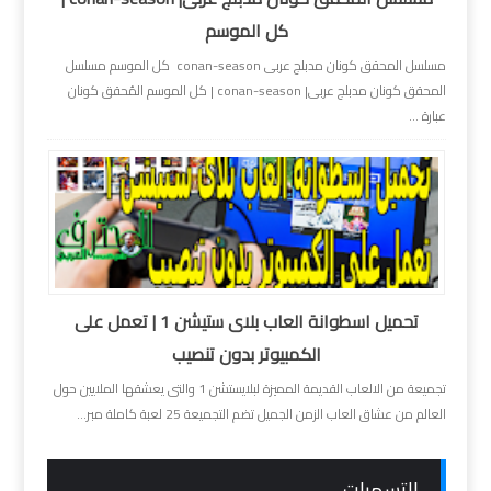
كل الموسم
مسلسل المحقق كونان مدبلج عربى conan-season كل الموسم مسلسل
المحقق كونان مدبلج عربى| conan-season | كل الموسم المُحقق كونان
عبارة ...
تحميل اسطوانة العاب بلاى ستيشن 1 | تعمل على
الكمبيوتر بدون تنصيب
تجميعة من الالعاب القديمة المميزة لبلايستشن 1 والتى يعشقها الملايين حول
العالم من عشاق العاب الزمن الجميل تضم التجميعة 25 لعبة كاملة مبر...
التسميات