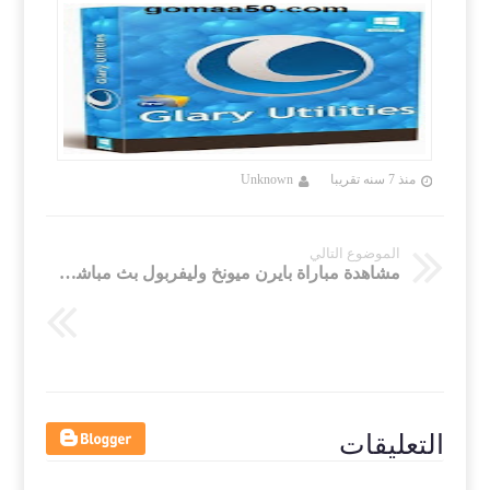
منذ 7 سنه تقريبا
Unknown
منذ 7 سنه تقريب
الموضوع التالي
مشاهدة مباراة بايرن ميونخ وليفربول بث مباشر بتاريخ 13-03-2019 دوري أبطال أوروبا
التعليقات