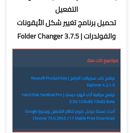
التفعيل
تحميل برنامج تغيير شكل الأيقونات
والفولدرات | Folder Changer 3.7.5
مواضيع ذات صلة
برنامج جلب سيريالات البرامج | Nsasoft Product Key
Explorer 4.2.1.0
برنامج مراقبة أداء الهارد ديسك | Hard Disk Sentinel Pro
5.50.10 Build 10482 Beta
آحدث نسخة جوجل كروم لنظام التشغيل ويندوز| Google
Chrome 79.0.3945.117 Stable Free Download