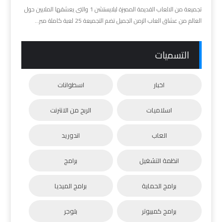
تجميعة من الالعاب القديمة المميزة لبلايستشن 1 والتى يعشقها الملايين حول
العالم من عشاق العاب الزمن الجميل تضم التجميعة 25 لعبة كاملة مبر...
التسميات
اخبار
اسطوانات
اسلاميات
الربح من الانترنت
العاب
اندوريد
انظمة التشغيل
برامج
برامج الحماية
برامج الميديا
برامج كمبيوتر
بلوجر