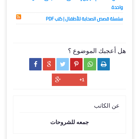
واحدة
سلسلة قصص الصحابة للأطفال | كتب PDF
هل أعجبك الموضوع ؟






عن الكاتب
جمعه للشروحات