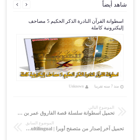
شاهد أيضاً


رى
اسطوانة القرآن النادرة الذكر الحكيم 5 مصاحف
الموس
إليكترونية كاملة
MP3
منذ 7 سنه تقريبا
Unknown
منذ 7 سنه تقريب
الموضوع التالي
تحميل اسطوانة سلسلة قصة الفاروق عمر بن الخطاب للشيخ نبيل العوضى
الموضوع السابق
تحميل آخر إصدار من متصفح أوبرا | Opera 57.0.3098.102 Multilingual