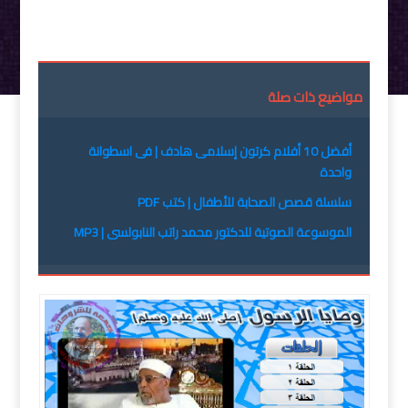
مواضيع ذات صلة
أفضل 10 أفلام كرتون إسلامى هادف | فى اسطوانة
واحدة
سلسلة قصص الصحابة للأطفال | كتب PDF
الموسوعة الصوتية للدكتور محمد راتب النابولسى | MP3