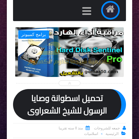
ت
برامج كمبيوتر


تحميل اسطوانة وصايا
الرسول للشيخ الشعراوى


جمعه للشروحات
منذ 8 سنه تقريبا

الرئيسية
اسلاميات
>