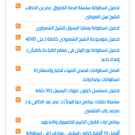
تحميل اسطوانة سلسلة قصة الفاروق عمر بن الخطاب
للشيخ نبيل العوضى
تحميل اسطوانة وصايا الرسول للشيخ الشعراوى
تحميل موسوعة الشيخ الشعرواى كاملة | على 4DVD
تحميل اسطوانة نور البيان فى معلم القراءة بالقرآن |
إصدار جديد
افضل اسطوانات قصص الانبياء للكبار والصغار | 6
اسطوانات برابط واحد
تحميل مسلسل كرتون غزوات الرسول | 30 حلقة
سلسلة حلقات برنامج دينا قيماً | د عمر عبد الكافى و د
محمد راتب النابلسى
برنامج ايات للقران الكريم للكمبيوتر والاندرويد
أفضل 10 أفلام كرتون إسلامى هادف | فى اسطوانة