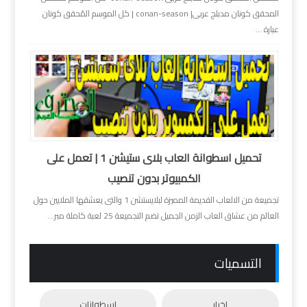
المحقق كونان مدبلج عربى| conan-season | كل الموسم المُحقق كونان
عبارة ...
تحميل اسطوانة العاب بلاى ستيشن 1 | تعمل على
الكمبيوتر بدون تنصيب
تجميعة من الالعاب القديمة المميزة لبلايستشن 1 والتى يعشقها الملايين حول
العالم من عشاق العاب الزمن الجميل تضم التجميعة 25 لعبة كاملة مبر...
التسميات
اخبار
اسطوانات