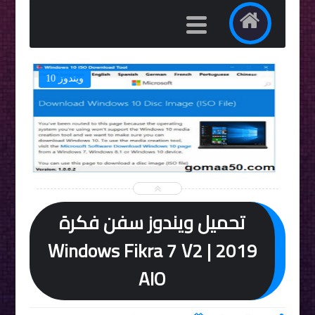
ر
ويندوز 10


تحميل ويندوز سفن فكرة
2019 | Windows Fikra 7 V2
AIO