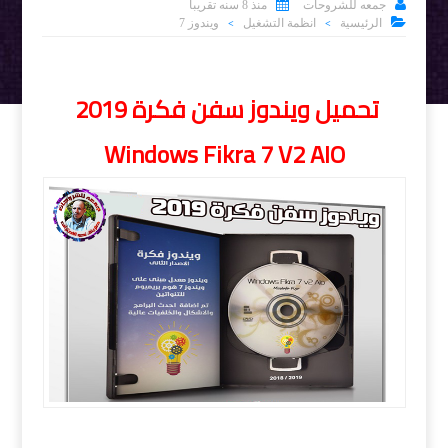


جمعه للشروحات
منذ 8 سنه تقريبا

الرئيسية
انظمة التشغيل
ويندوز 7
>
>
تحميل ويندوز سفن فكرة 2019
Windows Fikra 7 V2 AIO
تحميل ويندوز سفن فكرة 2019 Windows Fikra 7 V2