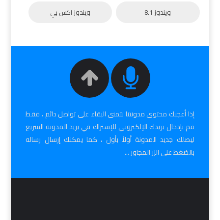
ويندوز 8.1
ويندوز اكس بي
إذا أعجبك محتوى مدونتنا نتمنى البقاء على تواصل دائم ، فقط
قم بإدخال بريدك الإلكتروني للإشتراك في بريد المدونة السريع
ليصلك جديد المدونة أولاً بأول ، كما يمكنك إرسال رساله
بالضغط على الزر المجاور ...