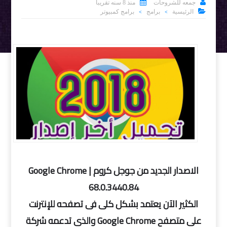


جمعه للشروحات
منذ 8 سنه تقريبا

الرئيسية
برامج
برامج كمبيوتر
>
>
الاصدار الجديد من جوجل كروم | Google Chrome
68.0.3440.84
الكثير الآن يعتمد بشكل كلى فى تصفحه للإنترنت
على متصفح Google Chrome والذى تدعمه شركة