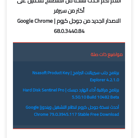
أقدم لكم أحدث نسخة من المتصفح للتحميل على
أكثر من سيرفر
الاصدار الجديد من جوجل كروم | Google Chrome
68.0.3440.84
مواضيع ذات صلة
برنامج جلب سيريالات البرامج | Nsasoft Product Key
Explorer 4.2.1.0
برنامج مراقبة أداء الهارد ديسك | Hard Disk Sentinel Pro
5.50.10 Build 10482 Beta
آحدث نسخة جوجل كروم لنظام التشغيل ويندوز| Google
Chrome 79.0.3945.117 Stable Free Download