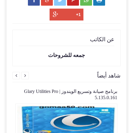
عن الكاتب
جمعه للشروحات
شاهد أيضاً


Nsasoft 
برنامج صيانة وتسريع الويندوز | Glary Utilities Pro
آحدث 
nload
5.135.0.161