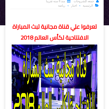


جمعه للشروحات
منذ 8 سنه تقريبا

الرئيسية
اخبار
رياضة
>
>
تعرفوا علي قناة مجانية تبث المباراة
الافتتاحية لكأس العالم 2018