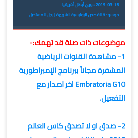
16-03-2019 دوري أبطال أفريقيا
موسوعة القصص البوليسية الشهيرة | رجل المستحيل
موضوعات ذات صلة قد تهمك:-
1- مشاهدة القنوات الرياضية
المشفرة مجاناً ببرنامج الإمبراطورية
Embratoria G10 اخر اصدار مع
التفعيل.
2- صدق او لا تصدق كاس العالم