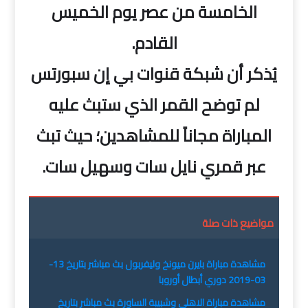
الخامسة من عصر يوم الخميس
القادم.
يُذكر أن شبكة قنوات بي إن سبورتس
لم توضح القمر الذي ستبث عليه
المباراة مجاناً للمشاهدين؛ حيث تبث
عبر قمري نايل سات وسهيل سات.
مواضيع ذات صلة
مشاهدة مباراة بايرن ميونخ وليفربول بث مباشر بتاريخ 13-
03-2019 دوري أبطال أوروبا
مشاهدة مباراة الاهلي وشبيبة الساورة بث مباشر بتاريخ