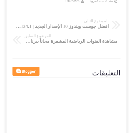
منذ 8 سنه تقريبا
Unknown
منذ 8 سنه تقريب
الموضوع التالي
افضل جوست ويندوز 10 الإصدار الجديد | Ghost Windows 10 Pro RS 4 build 1803 17134.1
الموضوع السابق
مشاهدة القنوات الرياضية المشفرة مجاناً ببرنامج الإمبراطورية Embratoria G10 اخر اصدار مع التفعيل
التعليقات