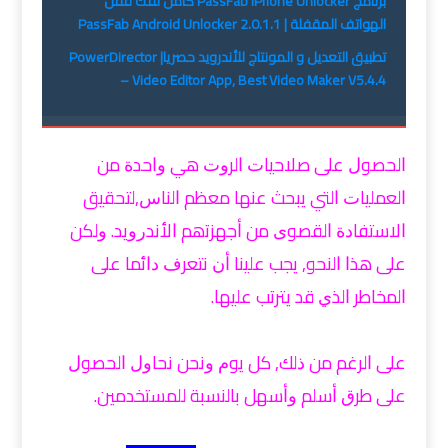
برنامج PassFab iPhone Unlocker كامل لفك قفل
الهواتف المقفلة | PassFab Android Unlocker 2.0.1.1
تطبيق التعديل و المونتاج للأندرويد حصريا| PowerDirector
– Video Editor App, Best Video Maker V5.4.4
ﺍﻟﺤﺼﻮﻝ ﻋﻠﻰ ﺻﻼﺣﻴﺎﺕ ﺍﻟﺮﻭﺕ ﻫﻲ ﻭﺍﺣﺪﺓ ﻣﻦ
ﺍﻟﻌﻤﻠﻴﺎﺕ ﺍﻟﺘﻲ ﻳﺒﺤﺚ ﻋﻨﻬﺎ ﻣﻌﻈﻢ ﺍﻟﻨﺎﺱ,ﻟﺘﺤﻘﻴﻖ
ﺍﻻﺳﺘﻔﺎﺩﺓ ﺍﻟﻘﺼﻮﻯ ﻣﻦ ﺃﺟﻬﺰﺗهم ﺍﻷﻧﺪﺭﻭﻳﺪ. ﻭﻟﻜﻦ
ﻋﻠﻰ ﻫﺬﺍ ﺍﻟﻨﺤﻮ, ﻳﺠﺐ ﻋﻠﻴﻨﺎ ﺃﻥ ﻧﺘﻌﺮﻑ ﺩﺍﺋﻤﺎ ﻋﻠﻰ
ﺍﻟﻤﺨﺎﻃﺮ ﺍﻟﺬﻱ ﻗﺪ ﻳﺘﺮﺗﺐ ﻋﻠﻴﻬﺎ.
ﻋﻠﻰ ﺍﻟﺮﻏﻢ ﻣﻦ ﺫﻟﻚ, ﻛﻞ ﻳﻮﻡ ﻭﻧﺤﻦ ﻧﺤﺎﻭﻝ ﺍﻟﺤﺼﻮﻝ
ﻋﻠﻰ ﻃﺮﻕ ﺃﺳﻠﻢ ﻭﺃﺳﻬﻞ ﺑﺎﻟﻨﺴﺒﺔ ﻟﻠﻤﺴﺘﺨﺪﻣﻴﻦ.