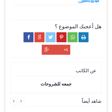
فيديو بالعربى
هل أعجبك الموضوع ؟






عن الكاتب
جمعه للشروحات
شاهد أيضاً

