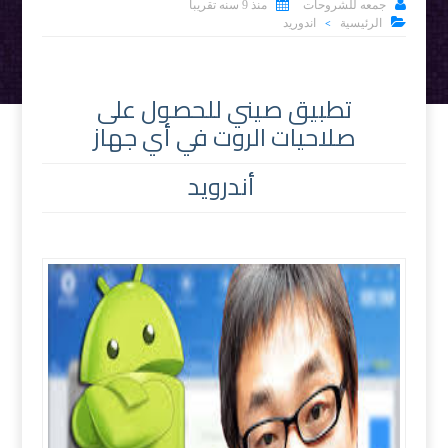


جمعه للشروحات
منذ 9 سنه تقريبا

الرئيسية
اندوريد
>
تطبيق صيني للحصول على
صلاحيات الروت في أي جهاز
أندرويد