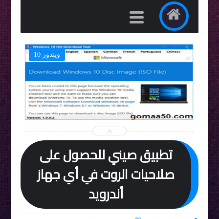
ويندوز 10


تطبيق صيني للحصول على
صلاحيات الروت في أي جهاز
أندرويد