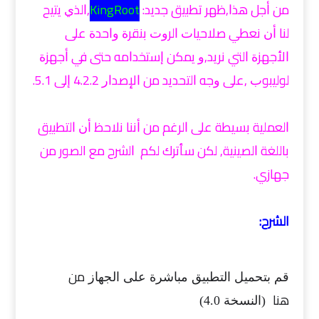
ﻣﻦ ﺃﺟﻞ ﻫﺬﺍ,ﻇﻬﺮ ﺗﻄﺒﻴﻖ ﺟﺪﻳﺪ:
KingRoot
,ﺍﻟﺬﻱ ﻳﺘﻴﺢ
ﻟﻨﺎ ﺃﻥ ﻧﻌﻄﻲ ﺻﻼﺣﻴﺎﺕ ﺍﻟﺮﻭﺕ ﺑﻨﻘﺮﺓ ﻭﺍﺣﺪﺓ ﻋﻠﻰ
ﺍﻷﺟﻬﺰﺓ ﺍﻟﺘﻲ ﻧﺮﻳﺪ,ﻭ ﻳﻤﻜﻦ ﺇﺳﺘﺨﺪﺍﻣﻪ ﺣﺘﻰ ﻓﻲ ﺃﺟﻬﺰﺓ
ﻟﻮﻟﻴﺒﻮﺏ ,ﻋﻠﻰ ﻭﺟﻪ ﺍﻟﺘﺤﺪﻳﺪ ﻣﻦ ﺍﻹﺻﺪﺍﺭ 4.2.2 ﺇﻟﻰ 5.1.
ﺍﻟﻌﻤﻠﻴﺔ ﺑﺴﻴﻄﺔ ﻋﻠﻰ ﺍﻟﺮﻏﻢ ﻣﻦ ﺃﻧﻨﺎ ﻧﻼﺣﻆ ﺃﻥ ﺍﻟﺘﻄﺒﻴﻖ
ﺑﺎﻟﻠﻐﺔ ﺍﻟﺼﻴﻨﻴﺔ, لكن سأترك لكم ﺍﻟشرح مع الصور من
جهازي.
الشرح:
ﻣﻦ
قم بتحميل ﺍﻟﺘﻄﺒﻴﻖ ﻣﺒﺎﺷﺮﺓ ﻋﻠﻰ ﺍﻟﺠﻬﺎﺯ
ﻫﻨﺎ
(النسخة 4.0)