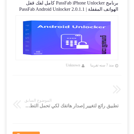
برنامج PassFab iPhone Unlocker كامل لفك قفل
الهواتف المقفلة | PassFab Android Unlocker 2.0.1.1
5.1.1
منذ 7 سنه تقريبا
Unknown
منذ 7 سنه تقريب
الموضوع السابق
تطبيق رائع لتغيير إصدار هاتفك لكي تحمل التطبيقات الغير متوافقة مع جهازك بسهولة